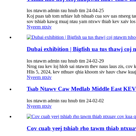
los ntawm admin rau hnub tim 24-04-25
Koj puas tab tom nrhiav lub tshuab cua sov uas ntseeg t
sov tshiab kawg muaj ntau yam ntxwv thiab kev xaiv lo
Nyeem ntxiv
Dubai exhibition | Bigfish ua tus thawj co
los ntawm admin rau hnub tim 24-02-29
Nrog rau kev loj hlob sai ntawm thev naus laus zis, co
Hlis 5, 2024, kev nthuav qhia khoom siv hauv chaw kua
Nyeem ntxiv
Tsab Ntawv Caw Medlab Middle East KEV
los ntawm admin rau hnub tim 24-02-02
Nyeem ntxiv
Cov cuab yeej tshiab rho tawm thiab ntxuav