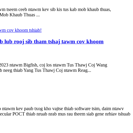
m tseem ceeb ntawm kev sib kis tus kab mob khaub thuas,
 Mob Khaub Thuas ...
 lub rooj sib tham tshaj tawm cov khoom
 2023 ntawm Bigfish, coj los ntawm Tus Thawj Coj Wang
b neeg thiab Yang Tus Thawj Coj ntawm Reag...
ntawm kev paub txog kho vajtse thiab software tsim, daim ntawv
lecular POCT thiab nruab nrab mus rau theem siab gene nrhiav tshuab