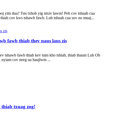
yooj yim dua? Tsis txhob yig ntxiv lawm! Peb cov tshuab cua
thiab cov kws tshawb fawb. Lub tshuab cua sov no muaj...
wb fawb thiab thev naus laus zis
ev tshawb fawb thiab kev tsim kho tshiab, thiab thaum Lub Ob
 nyiam cov neeg ua haujlwm ...
 thiab txuag zog!