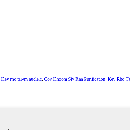
,
Kev rho tawm nucleic
,
Cov Khoom Siv Rna Purification
,
Kev Rho Ta