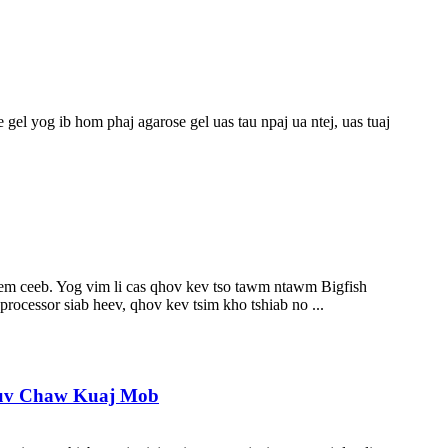
gel yog ib hom phaj agarose gel uas tau npaj ua ntej, uas tuaj
em ceeb. Yog vim li cas qhov kev tso tawm ntawm Bigfish
ocessor siab heev, qhov kev tsim kho tshiab no ...
Hauv Chaw Kuaj Mob