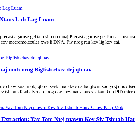
l Ntaus Lub Lag Luam
recast agarose gel tam sim no muaj Precast agarose gel Precast agarose 
v cov macromolecules xws li DNA. Piv nrog rau kev lig kev cai...
aj mob nrog Bigfish chav dej qhuav
auv chaw kuaj mob, qhov tseeb thiab kev ua haujlwm zoo yog qhov tse
v tshawb fawb. Nruab nrog cov thev naus laus zis tswj kub PID micropr
d Extraction: Yav Tom Ntej ntawm Kev Siv Tshuab 