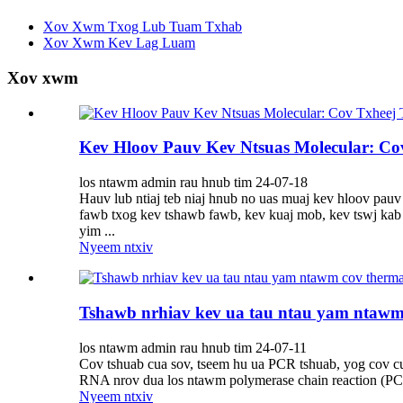
Xov Xwm Txog Lub Tuam Txhab
Xov Xwm Kev Lag Luam
Xov xwm
Kev Hloov Pauv Kev Ntsuas Molecular: C
los ntawm admin rau hnub tim 24-07-18
Hauv lub ntiaj teb niaj hnub no uas muaj kev hloov pauv
fawb txog kev tshawb fawb, kev kuaj mob, kev tswj kab 
yim ...
Nyeem ntxiv
Tshawb nrhiav kev ua tau ntau yam ntawm 
los ntawm admin rau hnub tim 24-07-11
Cov tshuab cua sov, tseem hu ua PCR tshuab, yog cov cu
RNA nrov dua los ntawm polymerase chain reaction (PCR) 
Nyeem ntxiv