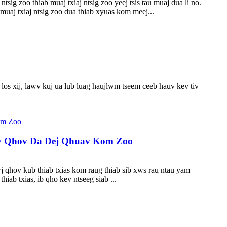
ig zoo thiab muaj txiaj ntsig zoo yeej tsis tau muaj dua li no.
aj txiaj ntsig zoo dua thiab xyuas kom meej...
los xij, lawv kuj ua lub luag haujlwm tseem ceeb hauv kev tiv
aiv Qhov Da Dej Qhuav Kom Zoo
j qhov kub thiab txias kom raug thiab sib xws rau ntau yam
ab txias, ib qho kev ntseeg siab ...