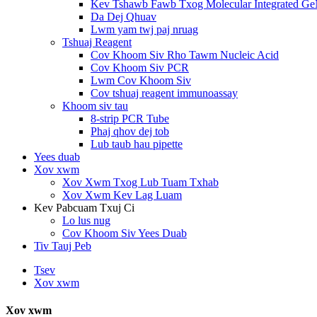
Kev Tshawb Fawb Txog Molecular Integrated Ge
Da Dej Qhuav
Lwm yam twj paj nruag
Tshuaj Reagent
Cov Khoom Siv Rho Tawm Nucleic Acid
Cov Khoom Siv PCR
Lwm Cov Khoom Siv
Cov tshuaj reagent immunoassay
Khoom siv tau
8-strip PCR Tube
Phaj qhov dej tob
Lub taub hau pipette
Yees duab
Xov xwm
Xov Xwm Txog Lub Tuam Txhab
Xov Xwm Kev Lag Luam
Kev Pabcuam Txuj Ci
Lo lus nug
Cov Khoom Siv Yees Duab
Tiv Tauj Peb
Tsev
Xov xwm
Xov xwm