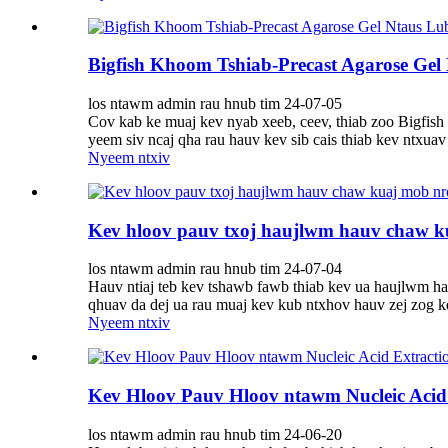
Bigfish Khoom Tshiab-Precast Agarose Ge
los ntawm admin rau hnub tim 24-07-05
Cov kab ke muaj kev nyab xeeb, ceev, thiab zoo Bigfish p
yeem siv ncaj qha rau hauv kev sib cais thiab kev ntxua
Nyeem ntxiv
Kev hloov pauv txoj haujlwm hauv chaw ku
los ntawm admin rau hnub tim 24-07-04
Hauv ntiaj teb kev tshawb fawb thiab kev ua haujlwm h
qhuav da dej ua rau muaj kev kub ntxhov hauv zej zog ke
Nyeem ntxiv
Kev Hloov Pauv Hloov ntawm Nucleic Aci
los ntawm admin rau hnub tim 24-06-20