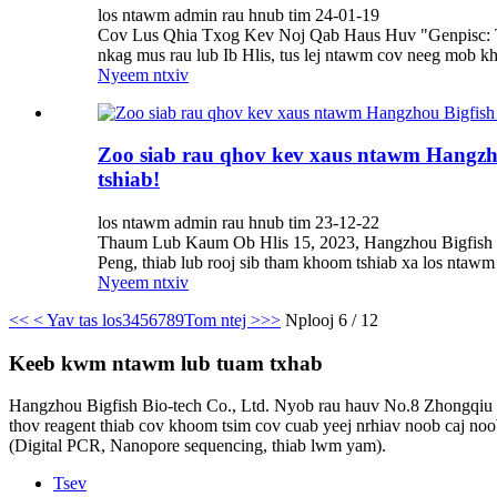
los ntawm admin rau hnub tim 24-01-19
Cov Lus Qhia Txog Kev Noj Qab Haus Huv "Genpisc: Txh
nkag mus rau lub Ib Hlis, tus lej ntawm cov neeg mob 
Nyeem ntxiv
Zoo siab rau qhov kev xaus ntawm Hangzh
tshiab!
los ntawm admin rau hnub tim 23-12-22
Thaum Lub Kaum Ob Hlis 15, 2023, Hangzhou Bigfish ta
Peng, thiab lub rooj sib tham khoom tshiab xa los n
Nyeem ntxiv
<<
< Yav tas los
3
4
5
6
7
8
9
Tom ntej >
>>
Nplooj 6 / 12
Keeb kwm ntawm lub tuam txhab
Hangzhou Bigfish Bio-tech Co., Ltd. Nyob rau hauv No.8 Zhongqiu R
thov reagent thiab cov khoom tsim cov cuab yeej nrhiav noob caj no
(Digital PCR, Nanopore sequencing, thiab lwm yam).
Tsev