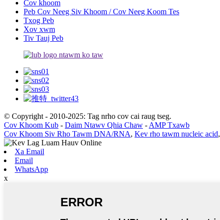
Cov khoom
Peb Cov Neeg Siv Khoom / Cov Neeg Koom Tes
Txog Peb
Xov xwm
Tiv Tauj Peb
© Copyright - 2010-2025: Tag nrho cov cai raug tseg.
Cov Khoom Kub
-
Daim Ntawv Qhia Chaw
-
AMP Txawb
Cov Khoom Siv Rho Tawm DNA/RNA
,
Kev rho tawm nucleic acid
Xa Email
Email
WhatsApp
x