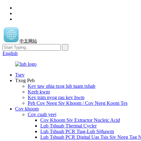
中文网站
English
Tsev
Txog Peb
Kev taw qhia txog lub tuam txhab
Keeb kwm
Kev tsim nyog rau kev hwm
Peb Cov Neeg Siv Khoom / Cov Neeg Koom Tes
Cov khoom
Cov cuab yeej
Cov Khoom Siv Extractor Nucleic Acid
Lub Tshuab Thermal Cycler
Lub Tshuab PCR Tiag-Lub Sijhawm
Lub Tshuab PCR Digital Uas Tsis Siv Neeg Tag 