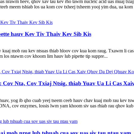
s nrawm heev, qhov xav tau kev rho tawm nucleic acid uas muaj txiaj nts
eeb meem tshiab los ua kom cov txheej txheem yooj yim dua, ua kom mu
tte hauv Kev Tiv Thaiv Kev Sib Kis
 kuaj mob rau kev ntsuas thiab hloov cov kua kom raug. Txawm li cas 
m los ntawm cov khoom lim hauv lub pipette tip suppre...
Cov Nta, Cov Txiaj Ntsig, thiab Yuav Ua Li Cas X
huav, yog ib qho cuab yeej tseem ceeb hauv chav kuaj mob rau kev tsw
NA, cov enzymes, lossis lwm yam khoom siv uas rhiab rau qhov kub thi
j mob nrog lub tshuab cua sov uas siv tau ntau yam