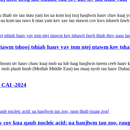
au thiab siv tau ntau yam los ua kom koj txoj haujlwm hauv chav kuaj 
s ua kom tau raws li ntau yam kev xav tau ntawm cov kws tshawb fawb 
j ntawm tshooj tshiab hauv yav tom ntej ntawm kev tsha
v khoom siv hauv chaw kuaj mob ua lub luag haujlwm tseem ceeb hauv k
j mob plaub hnub (Medlab Middle East) tau muaj nyob rau hauv Dubai,
 CAI -2024
 cov kua qaub nucleic acid: ua haujlwm tau zoo, raug