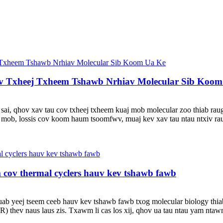
ov Txheej Txheem Tshawb Nrhiav Molecular Sib Koo
 sai, qhov xav tau cov txheej txheem kuaj mob molecular zoo thiab ra
mob, lossis cov koom haum tsoomfwv, muaj kev xav tau ntau ntxiv rau 
cov thermal cyclers hauv kev tshawb fawb
ab yeej tseem ceeb hauv kev tshawb fawb txog molecular biology thia
thev naus laus zis. Txawm li cas los xij, qhov ua tau ntau yam ntawm 