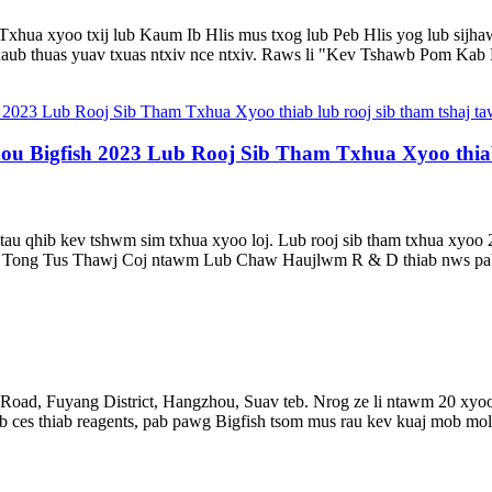
ua xyoo txij lub Kaum Ib Hlis mus txog lub Peb Hlis yog lub sijhaw
khaub thuas yuav txuas ntxiv nce ntxiv. Raws li "Kev Tshawb Pom Kab
ou Bigfish 2023 Lub Rooj Sib Tham Txhua Xyoo thiab
u qhib kev tshwm sim txhua xyoo loj. Lub rooj sib tham txhua xyoo
tawm Tong Tus Thawj Coj ntawm Lub Chaw Haujlwm R & D thiab nws pa
oad, Fuyang District, Hangzhou, Suav teb. Nrog ze li ntawm 20 xyoo 
ob ces thiab reagents, pab pawg Bigfish tsom mus rau kev kuaj mob mo