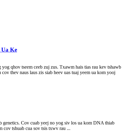
m Ua Ke
ug yog qhov tseem ceeb zuj zus. Txawm hais tias rau kev tshawb
cov thev naus laus zis siab heev uas tuaj yeem ua kom yooj
b genetics. Cov cuab yeej no yog siv los ua kom DNA thiab
cov tshuab cua sov tsis txwv rau ...