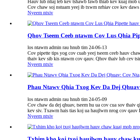
Hauv lub ntiaj teb kev tshawb fawb thiab kev kuaj mob ua
Cov chaw soj nstuam yeej ib txwm nrhiav cov kev daws t
Nyeem ntxiv
Qhov Tseem Ceeb ntawm Cov Lus Qhia Pipe
los ntawm admin rau hnub tim 24-06-13
Cov pipette tips yog cov cuab yeej tseem ceeb hauv chaw
thaiv kev sib kis ntawm cov qauv. Qhov thaiv lub cev tsi
Nyeem ntxiv
Phau Ntawv Qhia Txog Kev Da Dej Qhuav: 
los ntawm admin rau hnub tim 24-05-09
Cov chaw da dej qhuav, tseem hu ua cov cua sov thaiv q
kev siv. Txawm hais tias koj ua haujlwm nrog cov qauv D
Nyeem ntxiv
Txhim kho koj txoj haujlwm hauv chaw kua